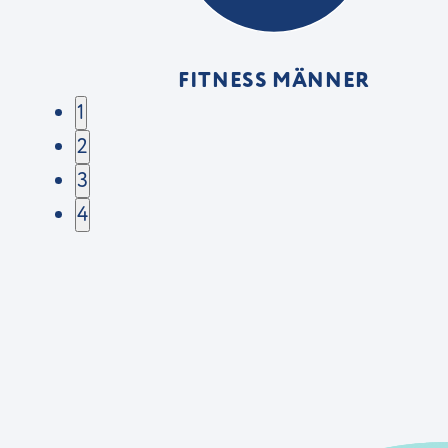
FITNESS MÄNNER
1
2
3
4