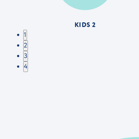
KIDS 2
1
2
3
4